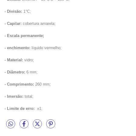
- Divisão:
1°C;
- Capilar:
cobertura amarela;
- Escala permanente;
- enchimento:
líquido vermelho;
- Material:
vidro;
- Diâmetro:
6 mm;
- Comprimento:
260 mm;
- Imersão:
total;
- Limite de erro:
±1;