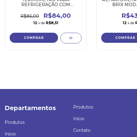
REFRIGERAÇÃO COM
BRIX MOD.
PROTEÇÃO DE PLÁSTICO /
-40+50:1°C / 300MM
R$84,00
R$43
R$86,00
12
x de
R$8,51
12
x de
Departamentos
Produtos
Início
Produtos
Contato
Início