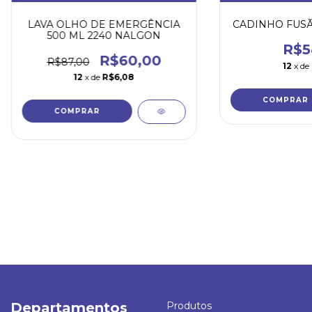
LAVA OLHO DE EMERGÊNCIA
CADINHO FUSÃ
500 ML 2240 NALGON
R$5
R$60,00
R$87,00
12
x de
12
x de
R$6,08
COMPRAR
Departamentos
Produtos