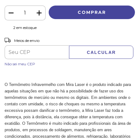
2
em estoque
ALTERAR CEP
Entregas para o CEP:
Meios de envio
CALCULAR
Não sei meu CEP
O Termômetro Infravermelho com Mira Laser é o produto indicado para
aquelas situações em que não há a possibilidade de fazer uso dos
termômetros de mercúrio ou mesmo os digitais. Em ambientes onde o
contato com umidade, o risco de choques ou mesmo a temperatura
excessiva possam danificar o termômetro, a Mira Laser faz toda a
diferença, pois à distância, ela consegue obter a temperatura com
exatidão. O Termômetro é muito indicado para profissionais da área de
produtos, em processos de soldagem, manutenção em ares
condicionados, processamento de alimentos, refrigeração, laboratórios