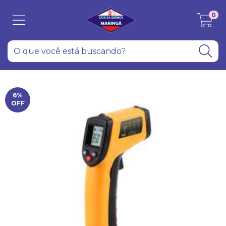
0
6
%
OFF