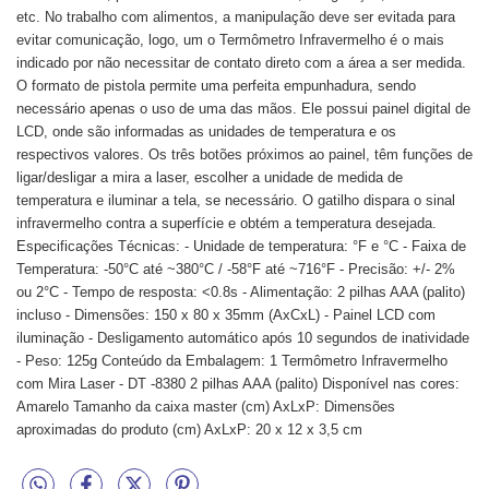
etc. No trabalho com alimentos, a manipulação deve ser evitada para
evitar comunicação, logo, um o Termômetro Infravermelho é o mais
indicado por não necessitar de contato direto com a área a ser medida.
O formato de pistola permite uma perfeita empunhadura, sendo
necessário apenas o uso de uma das mãos. Ele possui painel digital de
LCD, onde são informadas as unidades de temperatura e os
respectivos valores. Os três botões próximos ao painel, têm funções de
ligar/desligar a mira a laser, escolher a unidade de medida de
temperatura e iluminar a tela, se necessário. O gatilho dispara o sinal
infravermelho contra a superfície e obtém a temperatura desejada.
Especificações Técnicas: - Unidade de temperatura: °F e °C - Faixa de
Temperatura: -50°C até ~380°C / -58°F até ~716°F - Precisão: +/- 2%
ou 2°C - Tempo de resposta: <0.8s - Alimentação: 2 pilhas AAA (palito)
incluso - Dimensões: 150 x 80 x 35mm (AxCxL) - Painel LCD com
iluminação - Desligamento automático após 10 segundos de inatividade
- Peso: 125g Conteúdo da Embalagem: 1 Termômetro Infravermelho
com Mira Laser - DT -8380 2 pilhas AAA (palito) Disponível nas cores:
Amarelo Tamanho da caixa master (cm) AxLxP: Dimensões
aproximadas do produto (cm) AxLxP: 20 x 12 x 3,5 cm