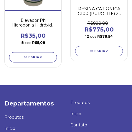
RESINA CATIONICA
C100 (PUROLITE) 25
LITROS
Elevador Ph
R$990,00
Hidroponia Hidróxido
R$775,00
De Sódio Ph Balance
100ml
R$35,00
12
x de
R$78,54
8
x de
R$5,09
ESPIAR
ESPIAR
Departamentos
Produtos
Início
Produtos
Contato
Início