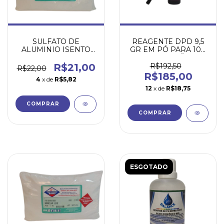
SULFATO DE
REAGENTE DPD 9,5
ALUMINIO ISENTO
GR EM PÓ PARA 100
DE FERRO (GRAU
DETERMINAÇÕES DE
TÉCNICO) 1000GR
CLORO LIVRE
R$21,00
R$192,50
R$22,00
R$185,00
4
x de
R$5,82
12
x de
R$18,75
ESGOTADO