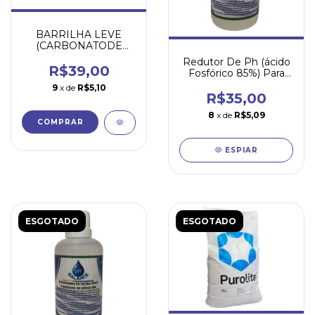
BARRILHA LEVE
(CARBONATODE
SÓDIO) GRAU
Redutor De Ph (ácido
TÉCNICO
R$39,00
Fosfórico 85%) Para
Hidroponia 100 ML
9
x de
R$5,10
R$35,00
8
x de
R$5,09
ESPIAR
ESGOTADO
ESGOTADO