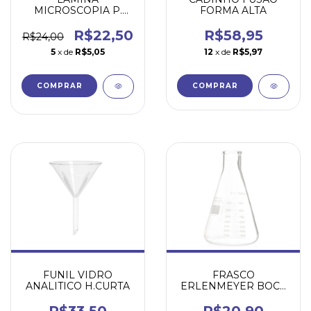
MICROSCOPIA P.
FORMA ALTA
FOSCA 25/26x76 CX 50
R$22,50
R$58,95
R$24,00
5
x de
R$5,05
12
x de
R$5,97
COMPRAR
FUNIL VIDRO
FRASCO
ANALITICO H.CURTA
ERLENMEYER BOCA
ESTREITA VIDRO
BORO 3.3
R$33,50
R$20,90