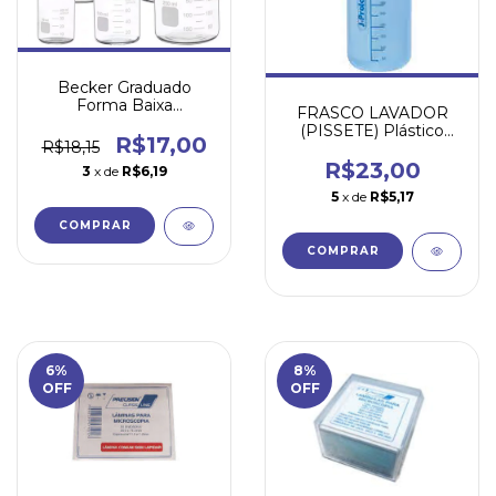
Becker Graduado
Forma Baixa
FRASCO LAVADOR
(GRIFFIN)
(PISSETE) Plástico
R$17,00
R$18,15
(PE) Com Graduação
1000ML
R$23,00
3
x de
R$6,19
5
x de
R$5,17
COMPRAR
6
%
8
%
OFF
OFF