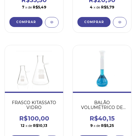
7
x de
R$5,49
4
x de
R$5,79
COMPRAR
COMPRAR
FRASCO KITASSATO
BALÃO
VIDRO
VOLUMÉTRICO DE
VIDRO CLASSE A
ROLHA DE
R$100,00
R$40,15
POLIPROPILENO
12
x de
R$10,13
9
x de
R$5,25
MARCA CRAL