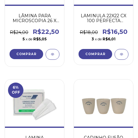
LÂMINA PARA
LAMINULA 22X22 CX
MICROSCOPIA 26 X
100 PERFECTA
76 MM PONTA LISA
PRECISION CAIXA
NÃO LAPIDADA
COM 100 UN.
R$22,50
R$16,50
R$24,00
R$18,00
PACOTE COM 50
5
x de
R$5,05
3
x de
R$6,01
UNIDADES
COMPRAR
6
%
OFF
LAMINA
CADINHO FUSÃO