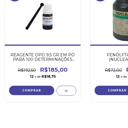
REAGENTE DPD 9,5 GR EM PÓ
FENOLFTA
PARA 100 DETERMINAÇÕES
(NUCLEA
DE CLORO LIVRE
R$185,00
R$192,50
R$72,00
12
x de
R$18,75
12
x de